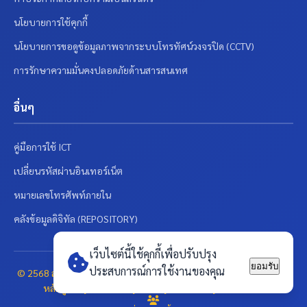
นโยบายการใช้คุกกี้
นโยบายการขอดูข้อมูลภาพจากระบบโทรทัศน์วงจรปิด (CCTV)
การรักษาความมั่นคงปลอดภัยด้านสารสนเทศ
อื่นๆ
คู่มือการใช้ ICT
เปลี่ยนรหัสผ่านอินเทอร์เน็ต
หมายเลขโทรศัพท์ภายใน
คลังข้อมูลดิจิทัล (REPOSITORY)
เว็บไซต์นี้ใช้คุกกี้เพื่อปรับปรุง
ยอมรับ
ประสบการณ์การใช้งานของคุณ
© 2568 สภาคณาจารย์และพนักงาน มหาวิทยาลัยสวนดุสิต | พัฒนาโดย
หลักสูตร cybersecurity
www.cybersecurity.dusit.ac.th