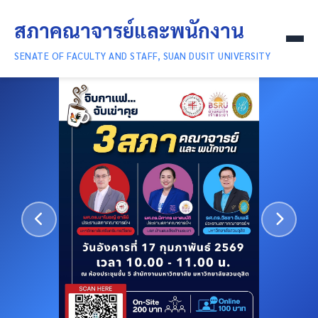
สภาคณาจารย์และพนักงาน
ประชุม / อบรม / สัมมนา
ทั้งหมด
ทั้งหมด
ประชุม
ทั้งหมด
อบรม
SENATE OF FACULTY AND STAFF, SUAN DUSIT UNIVERSITY
หน้าแรก
เกี่ยวกับเรา
สารสาระ
ยกย่องเชิดชูเกียรติ
ติดต่อเรา
แผงควบคุม