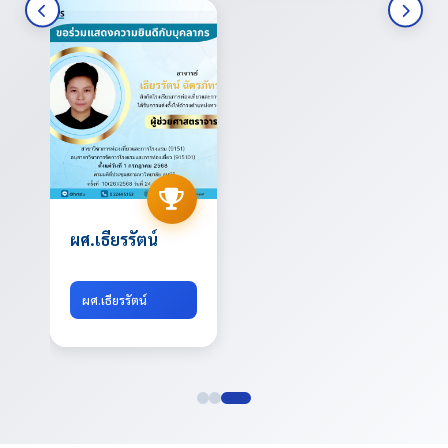
ผศ.เธียรรัตน์
ผศ.เธียรรัตน์