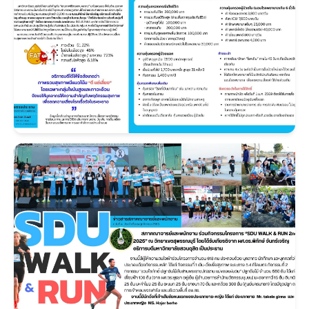
S__10084430_0.jpg