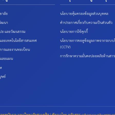
ยาลัย
นโยบายคุ้มครองข้อมูลส่วนบุคคล
พัฒนา
คำประกาศเกี่ยวกับความเป็นส่วนตัว
ลปะ และวัฒนธรรม
นโยบายการใช้คุกกี้
รและเทคโนโลยีสารสนเทศ
นโยบายการขอดูข้อมูลภาพจากระบบโ
(CCTV)
ชาการและงานทะเบียน
การรักษาความมั่นคงปลอดภัยด้านสา
ร์และแผน
ศษ
ุษย์
ะพนักงาน มหาวิทยาลัยสวนดุสิต | พัฒนาโดย หลักสูตร cybersecurity
www.cyb