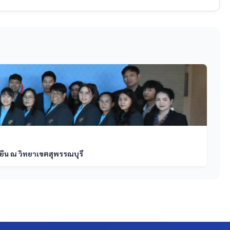
ืน ณ วิทยาเขตสุพรรณบุรี